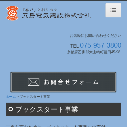
ホーム
お気軽にお問い合わせください
業務案内
075-957-3800
TEL
工事実績 2020年-
京都府乙訓郡大山崎町鏡田45-98
2010年-2019年
1974年-2009年
環境への取組み
ホーム
ブックスタート事業
会社案内
ブックスタート事業
採用情報
採用特設サイト