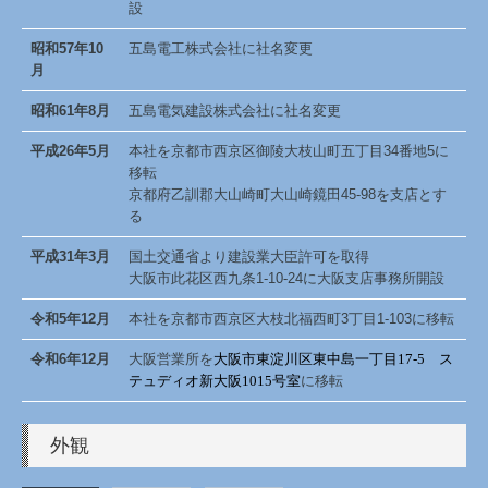
設
昭和57年10
五島電工株式会社に社名変更
月
昭和61年8月
五島電気建設株式会社に社名変更
平成26年5月
本社を京都市西京区御陵大枝山町五丁目34番地5に
移転
京都府乙訓郡大山崎町大山崎鏡田45-98を支店とす
る
平成31年3月
国土交通省より建設業大臣許可を取得
大阪市此花区西九条1-10-24に大阪支店事務所開設
令和5年12月
本社を京都市西京区大枝北福西町3丁目1-103に移転
令和6年12月
大阪営業所を
大阪市東淀川区東中島一丁目17-5 ス
テュディオ新大阪1015号室
に移転
外観