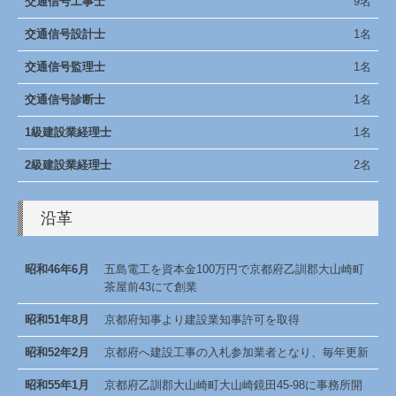
交通信号工事士
9名
交通信号設計士
1名
交通信号監理士
1名
交通信号診断士
1名
1
級建設業経理士
1名
2級建設業経理士
2名
沿革
昭和46年6月
五島電工を資本金100万円で京都府乙訓郡大山崎町
茶屋前43にて創業
昭和51年8月
京都府知事より建設業知事許可を取得
昭和52年2月
京都府へ建設工事の入札参加業者となり、毎年更新
昭和55年1月
京都府乙訓郡大山崎町大山崎鏡田45-98に事務所開