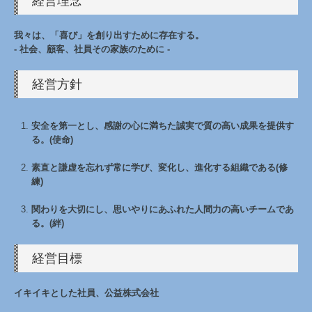
経営理念
お問合せ
我々は、「喜び」を創り出すために存在する。
- 社会、顧客、社員その家族のために -
経営方針
安全を第一とし、感謝の心に満ちた誠実で質の高い成果を提供す
る。(使命)
素直と謙虚を忘れず常に学び、変化し、進化する組織である(修
練)
関わりを大切にし、思いやりにあふれた人間力の高いチームであ
る。(絆)
経営目標
イキイキとした社員、公益株式会社