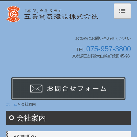
ホーム
お気軽にお問い合わせください
業務案内
075-957-3800
TEL
工事実績 2020年-
京都府乙訓郡大山崎町鏡田45-98
2010年-2019年
1974年-2009年
環境への取組み
ホーム
会社案内
会社案内
会社案内
採用情報
採用特設サイト