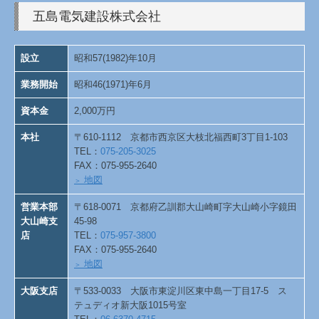
五島電気建設株式会社
設立
昭和57(1982)年10月
業務開始
昭和46(1971)年6月
資本金
2,000万円
本社
〒610-1112 京都市西京区大枝北福西町3丁目1-103
TEL：
075-205-3025
FAX：075-955-2640
地図
＞
営業本部
〒618-0071 京都府乙訓郡大山崎町字大山崎小字鏡田
大山崎支
45-98
店
TEL：
075-957-3800
FAX：075-955-2640
地図
＞
大阪支店
〒533-0033 大阪市東淀川区東中島一丁目17-5 ス
テュディオ新大阪1015号室