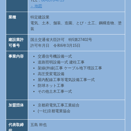
TEL：
06-6370-4715
地図
＞
業種
特定建設業
電気、土木、舗装、造園、とび・土工、鋼構造物、塗
装
建設業許
国土交通省大臣許可 特5第27402号
可番号
許可年月日 令和6年3月15日
事業内容
交通信号機設備一式
道路照明設備一式 建柱工事
架線(外線)工事 ケーブル地下埋設工事
高圧受変電設備
屋内配線工事等電気設備工事一式
防球ネット工事
その他土木工事一式
加盟団体
京都府電気工事工業組合
(一社)京都電業協会
代表取締
五島 幹也
役