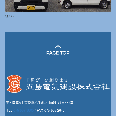
軽バン
〒618-0071 京都府乙訓郡大山崎町鏡田45-98
TEL
075-957-3800
/ FAX 075-955-2640