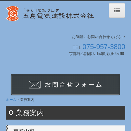
ホーム
お気軽にお問い合わせください
業務案内
075-957-3800
TEL
工事実績 2020年-
京都府乙訓郡大山崎町鏡田45-98
2010年-2019年
1974年-2009年
環境への取組み
ホーム
業務案内
会社案内
業務案内
採用情報
採用特設サイト