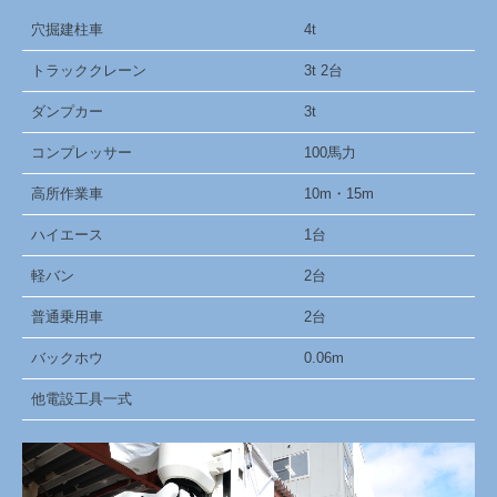
穴掘建柱車
4t
トラッククレーン
3t 2台
ダンプカー
3t
コンプレッサー
100馬力
高所作業車
10m・15m
ハイエース
1台
軽バン
2台
普通乗用車
2台
バックホウ
0.06m
他電設工具一式