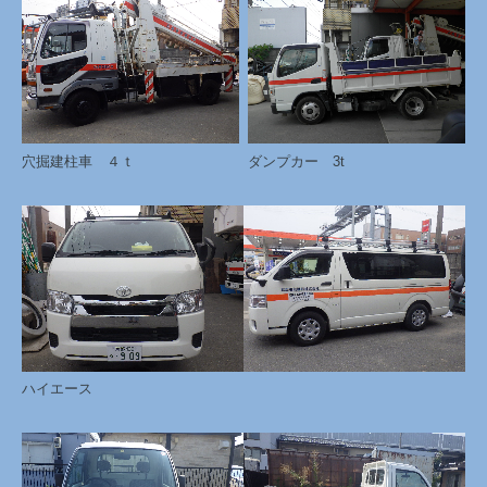
穴掘建柱車 ４ｔ
ダンプカー 3t
ハイエース