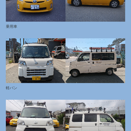
乗用車
軽バン