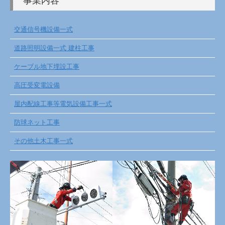
事業内容
お問合せ
交通信号機設備一式
道路照明設備一式 建柱工事
ケーブル地下埋設工事
高圧受変電設備
屋内配線工事等電気設備工事一式
防球ネット工事
その他土木工事一式